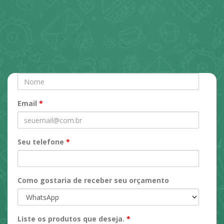
N
o
m
Email
*
e
Seu telefone
*
Como gostaria de receber seu orçamento
Liste os produtos que deseja.
*