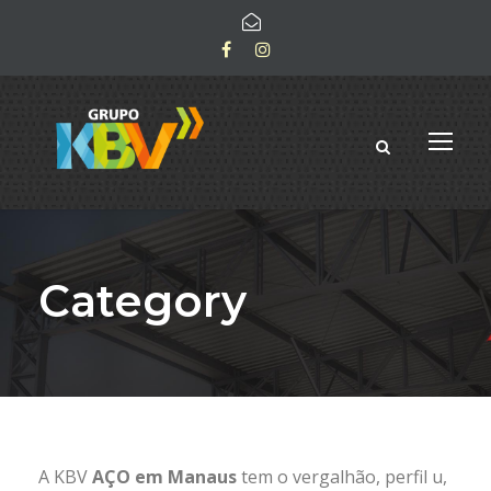
Category
A KBV
AÇO em Manaus
tem o vergalhão, perfil u,